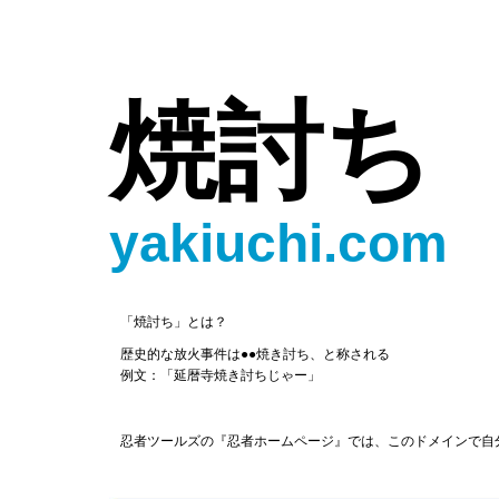
焼討ち
yakiuchi.com
「焼討ち」とは？
歴史的な放火事件は●●焼き討ち、と称される
例文：「延暦寺焼き討ちじゃー」
忍者ツールズの『忍者ホームページ』では、このドメインで自