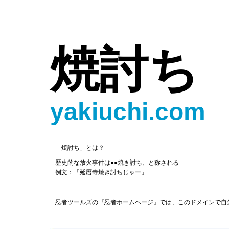
焼討ち
yakiuchi.com
「焼討ち」とは？
歴史的な放火事件は●●焼き討ち、と称される
例文：「延暦寺焼き討ちじゃー」
忍者ツールズの『忍者ホームページ』では、このドメインで自